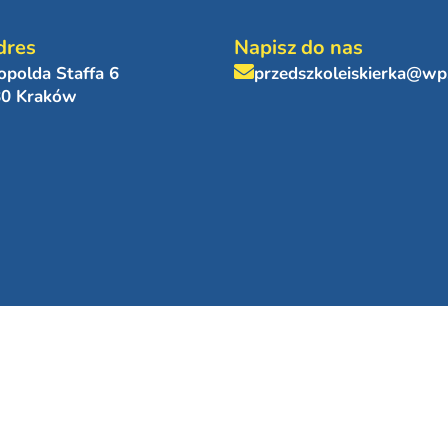
dres
Napisz do nas
eopolda Staffa 6
przedszkoleiskierka@wp
80 Kraków