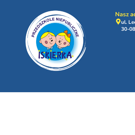
Nasz a
ul. L
30-0