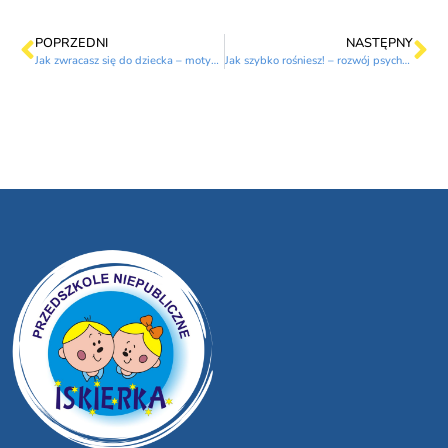
POPRZEDNI
NASTĘPNY
Jak zwracasz się do dziecka – motywuj zamiast zniechęcać
Jak szybko rośniesz! – rozwój psychomotoryczny dziecka w wieku przedszkolnym