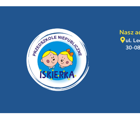
Nasz a
ul. L
30-0