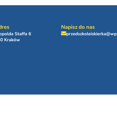
dres
Napisz do nas
eopolda Staffa 6
przedszkoleiskierka@wp
80 Kraków