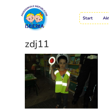
Start
Ak
zdj11