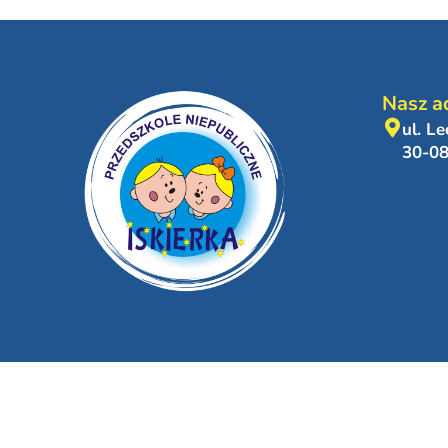
Nasz a
ul. L
30-0