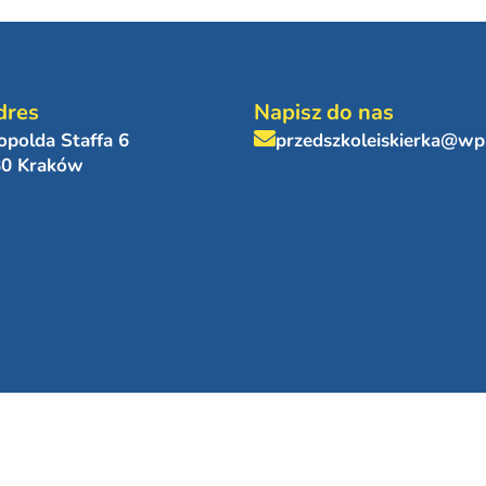
dres
Napisz do nas
eopolda Staffa 6
przedszkoleiskierka@wp
80 Kraków