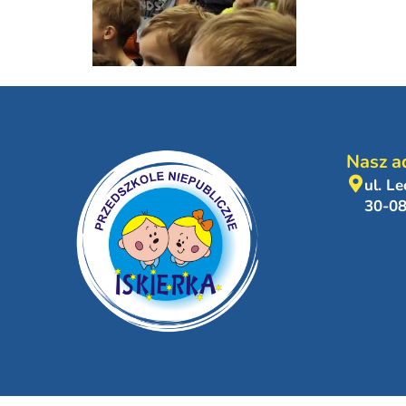
Nasz a
ul. L
30-0