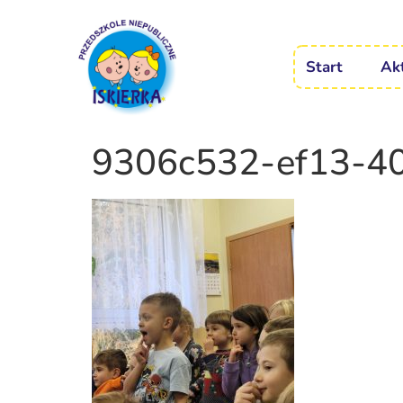
Start
Ak
9306c532-ef13-4