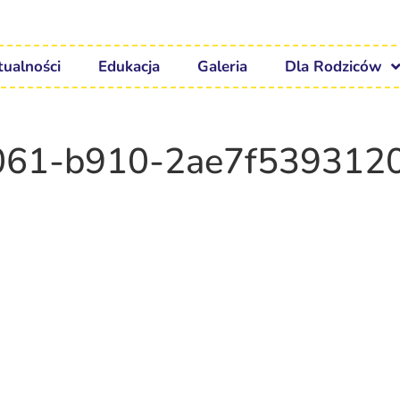
tualności
Edukacja
Galeria
Dla Rodziców
061-b910-2ae7f539312