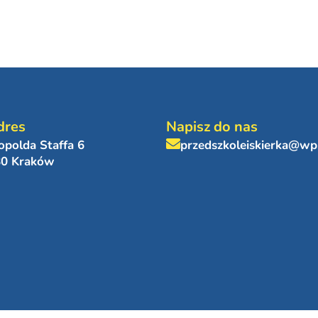
dres
Napisz do nas
eopolda Staffa 6
przedszkoleiskierka@wp
80 Kraków