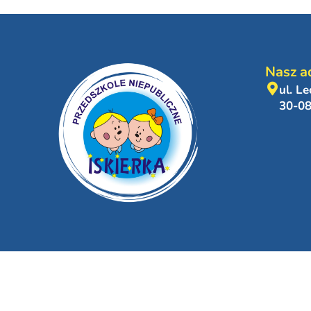
Nasz a
ul. L
30-0