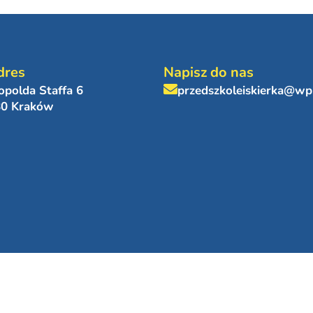
dres
Napisz do nas
eopolda Staffa 6
przedszkoleiskierka@wp
80 Kraków