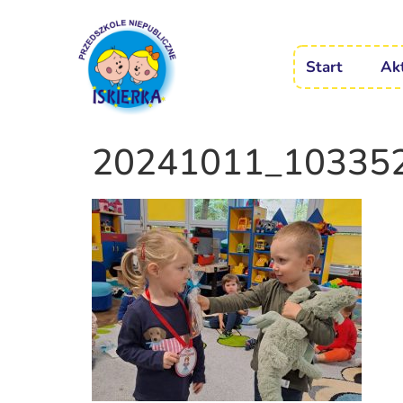
Start
Ak
20241011_10335