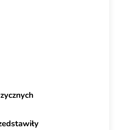
czone zdania.
zycznych
zedstawiły