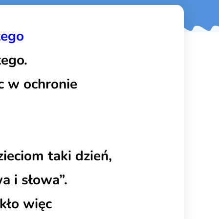
tego
tego.
c w ochronie
eciom taki dzień,
 i słowa”.
kło więc