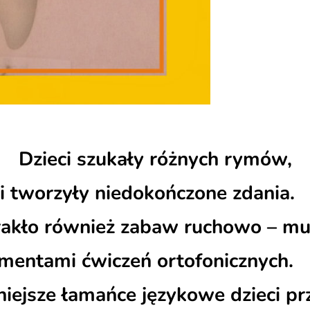
Dzieci szukały różnych rymów,
y i tworzyły niedokoń
rakło również zabaw ruchowo – mu
iczeń ortofonicznych.
iejsze łamańce językowe dzieci pr