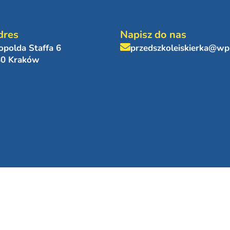
dres
Napisz do nas
eopolda Staffa 6
przedszkoleiskierka@wp
80 Kraków