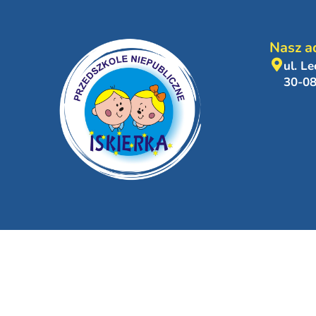
Nasz a
ul. L
30-0