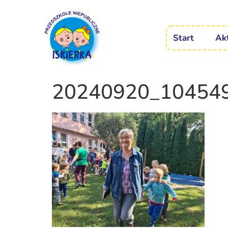
Start
Ak
20240920_10454