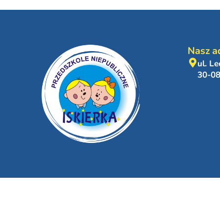
Nasz a
ul. L
30-0