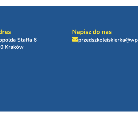
dres
Napisz do nas
eopolda Staffa 6
przedszkoleiskierka@wp
80 Kraków