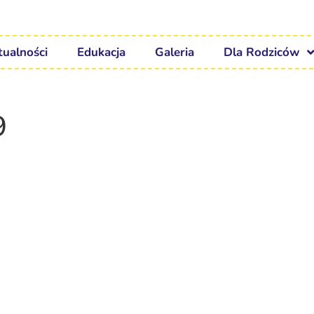
tualności
Edukacja
Galeria
Dla Rodziców
9