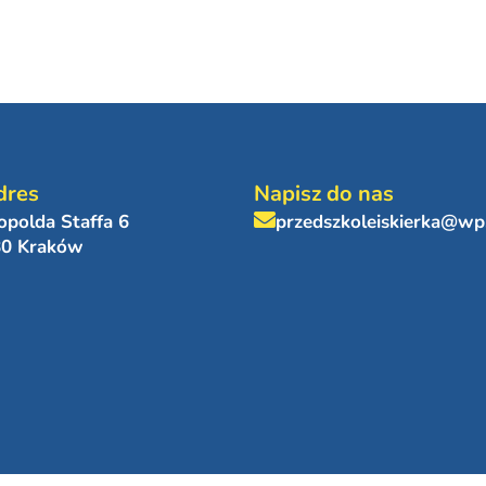
dres
Napisz do nas
eopolda Staffa 6
przedszkoleiskierka@wp
80 Kraków