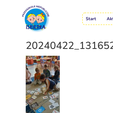
Start
Ak
20240422_13165