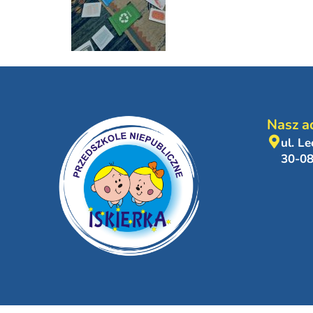
Nasz a
ul. L
30-0