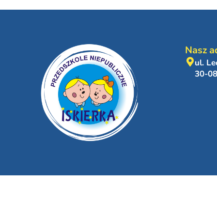
Nasz a
ul. L
30-0