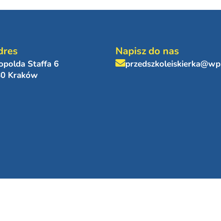
dres
Napisz do nas
eopolda Staffa 6
przedszkoleiskierka@wp
80 Kraków