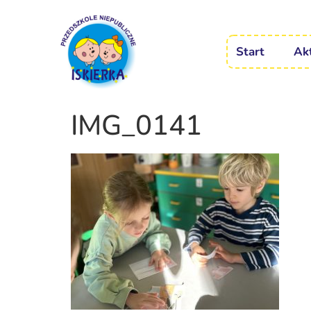
Start
Ak
IMG_0141