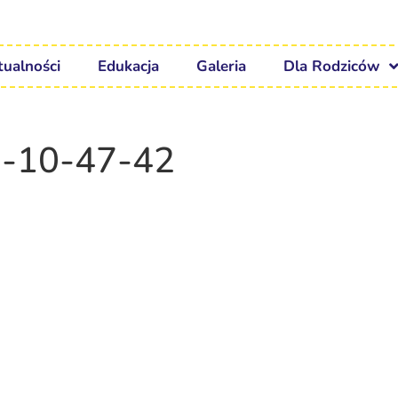
tualności
Edukacja
Galeria
Dla Rodziców
7-10-47-42