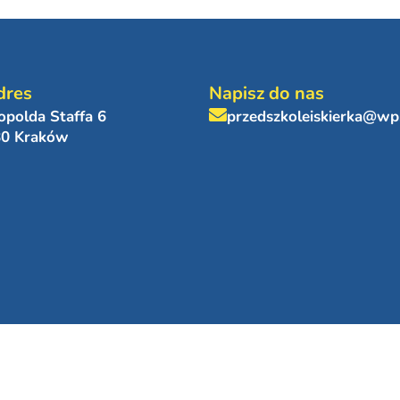
dres
Napisz do nas
eopolda Staffa 6
przedszkoleiskierka@wp
80 Kraków