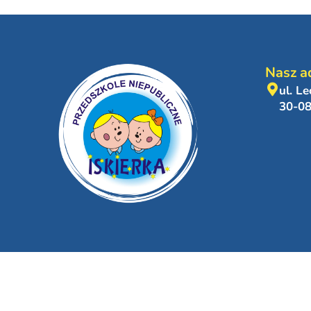
Nasz a
ul. L
30-0