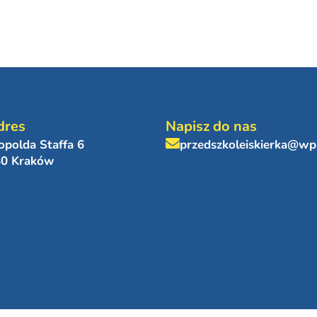
dres
Napisz do nas
eopolda Staffa 6
przedszkoleiskierka@wp
80 Kraków