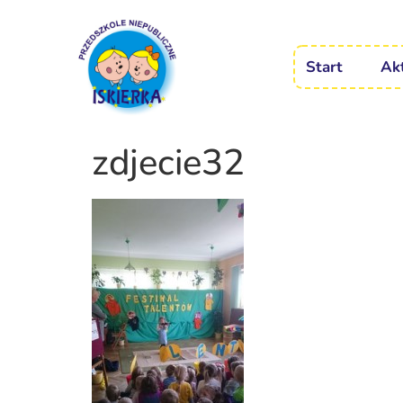
Start
Ak
zdjecie32