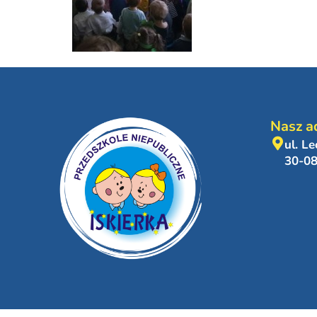
Nasz a
ul. L
30-0