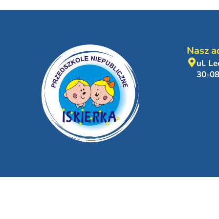
Nasz a
ul. L
30-0