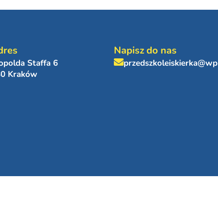
dres
Napisz do nas
eopolda Staffa 6
przedszkoleiskierka@wp
80 Kraków