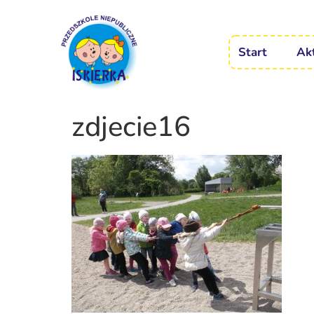
Start
Ak
zdjecie16