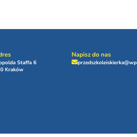
dres
Napisz do nas
eopolda Staffa 6
przedszkoleiskierka@wp
80 Kraków