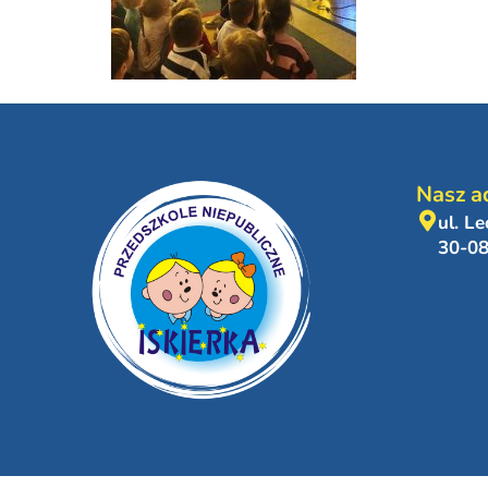
Nasz a
ul. L
30-0