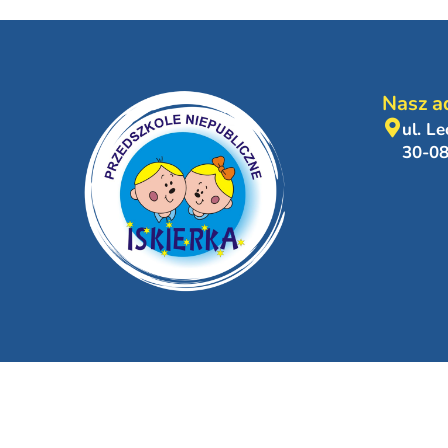
Nasz a
ul. L
30-0