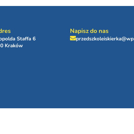
dres
Napisz do nas
eopolda Staffa 6
przedszkoleiskierka@wp
80 Kraków