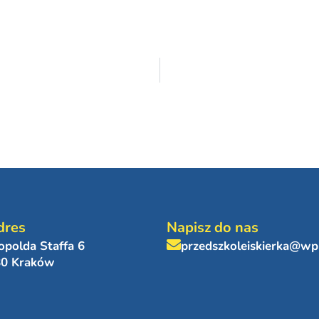
dres
Napisz do nas
eopolda Staffa 6
przedszkoleiskierka@wp
80 Kraków