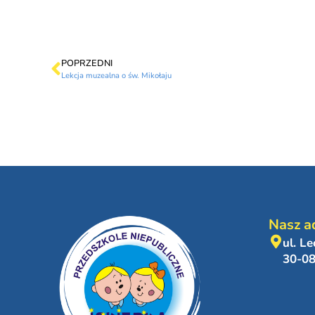
POPRZEDNI
Lekcja muzealna o św. Mikołaju
Nasz a
ul. L
30-0