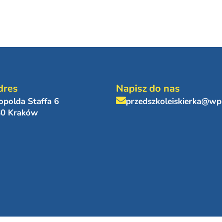
dres
Napisz do nas
eopolda Staffa 6
przedszkoleiskierka@wp
80 Kraków