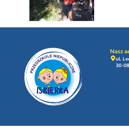
Nasz a
ul. L
30-0