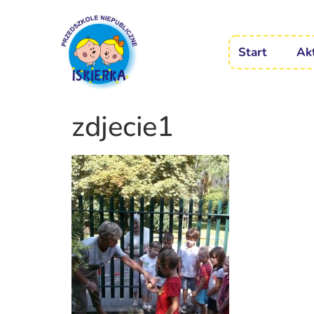
Start
Ak
zdjecie1