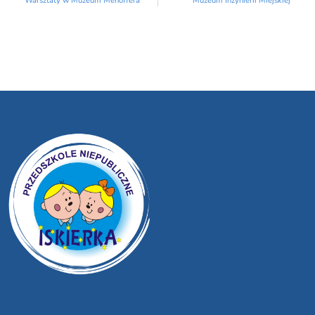
Warsztaty w Muzeum Mehoffera
Muzeum Inżynierii Miejskiej