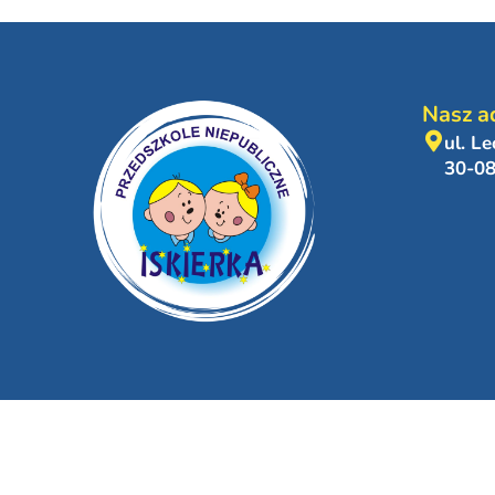
Nasz a
ul. L
30-0