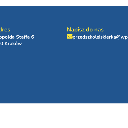
dres
Napisz do nas
eopolda Staffa 6
przedszkoleiskierka@wp
80 Kraków