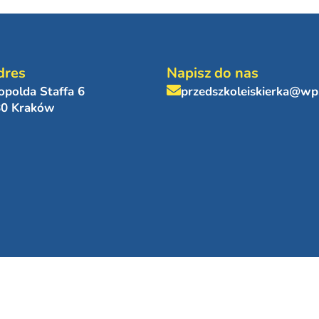
dres
Napisz do nas
eopolda Staffa 6
przedszkoleiskierka@wp
80 Kraków