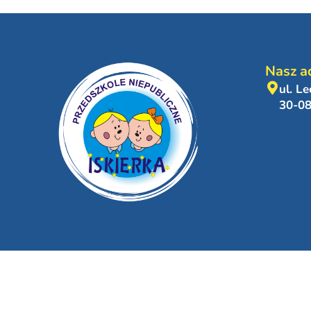
Nasz a
ul. L
30-0