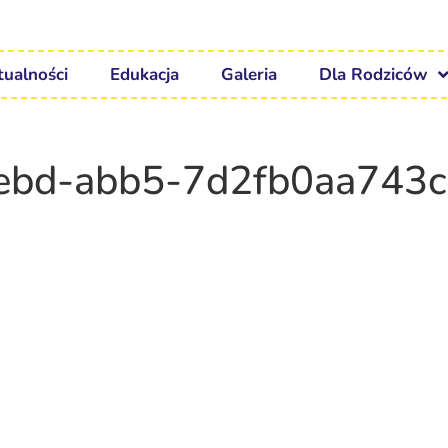
tualności
Edukacja
Galeria
Dla Rodziców
ebd-abb5-7d2fb0aa743c