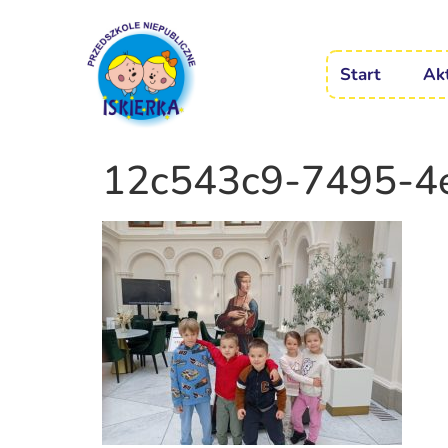
Start
Ak
12c543c9-7495-4