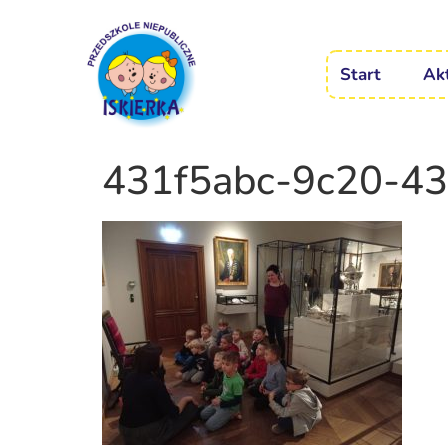
Start
Ak
431f5abc-9c20-4