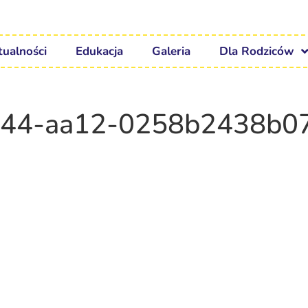
tualności
Edukacja
Galeria
Dla Rodziców
344-aa12-0258b2438b0