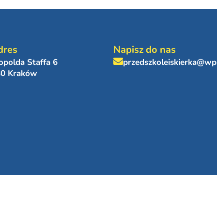
dres
Napisz do nas
eopolda Staffa 6
przedszkoleiskierka@wp
80 Kraków