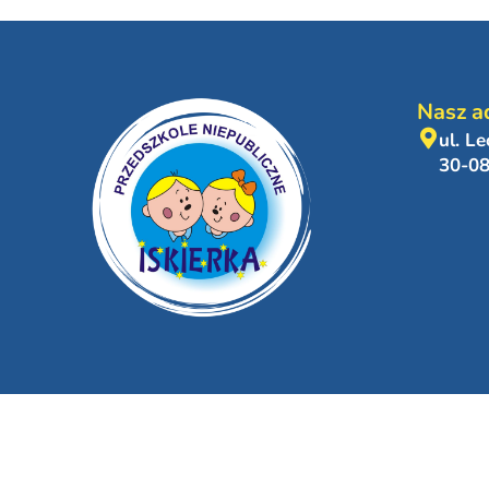
Nasz a
ul. L
30-0