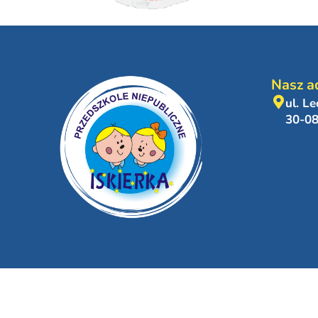
Nasz a
ul. L
30-0