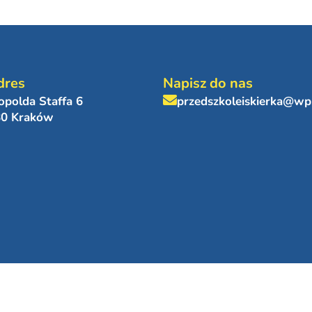
dres
Napisz do nas
eopolda Staffa 6
przedszkoleiskierka@wp
80 Kraków