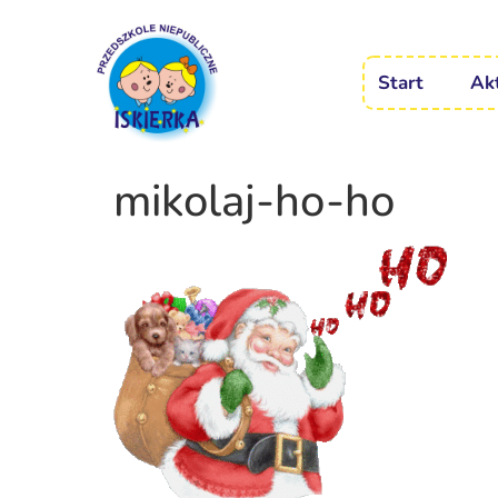
Start
Ak
mikolaj-ho-ho