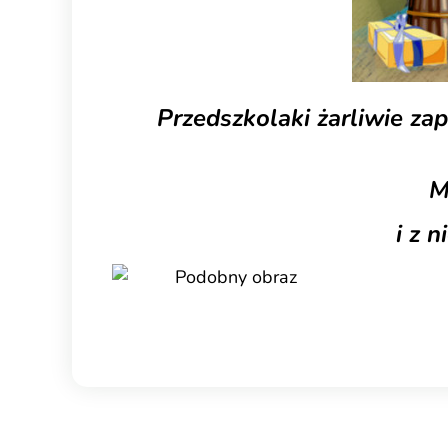
Przedszkolaki żarliwie za
M
i z 