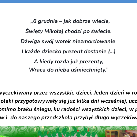
„6 grudnia – jak dobrze wiecie,
 Mikołaj chodzi po ś
a swój worek niezmord
I każde dziecko prezent dostanie (…)
A kiedy rozda już prezenty,
Wraca do nieba uśmiechnięty.”
ny przez wszystkie dzieci. Jeden dzień w roku,
olaki przygotowywały się już kilka dni wcześniej, uc
imo braku śniegu, ku radości wszystkich dzieci, w 
 i do naszego przedszkola przybył długo wyczekiw