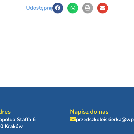
Udostępnij
dres
Napisz do nas
eopolda Staffa 6
przedszkoleiskierka@wp
80 Kraków