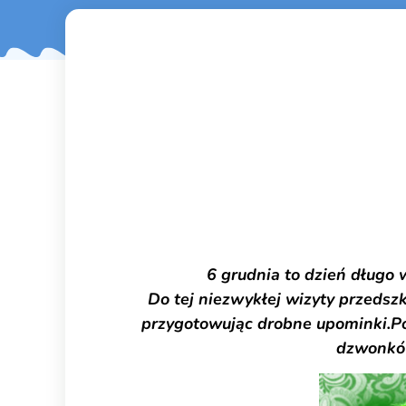
Święty
Dźwig
6 grudnia to dzień długo wyczekiwa
Do tej niezwykłej wizyty przedszk
przygotowując drobne upominki.Pom
dzwonków