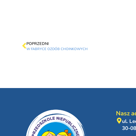
POPRZEDNI
W FABRYCE OZDÓB CHOINKOWYCH
Nasz a
ul. L
30-0