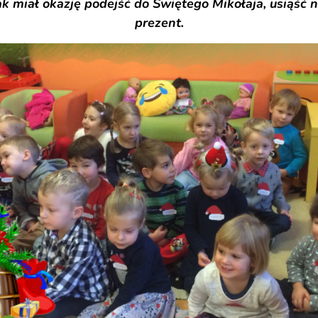
k miał okazję podejść do Świętego Mikołaja, usiąść na
prezent.