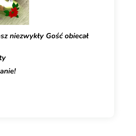
asz niezwykły Gość obiecał
ty
anie!