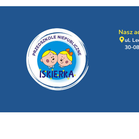
Nasz a
ul. L
30-0