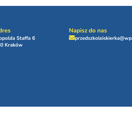
dres
Napisz do nas
eopolda Staffa 6
przedszkoleiskierka@wp
80 Kraków