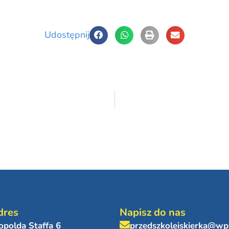
Udostępnij
dres
Napisz do nas
eopolda Staffa 6
przedszkoleiskierka@wp