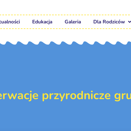
tualności
Edukacja
Galeria
Dla Rodziców
rwacje przyrodnicze gr