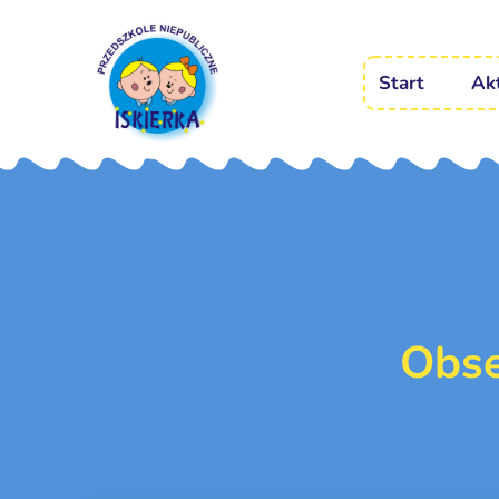
Start
Ak
Obse