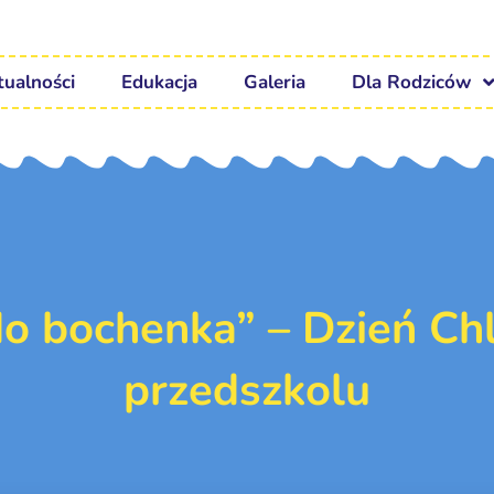
tualności
Edukacja
Galeria
Dla Rodziców
do bochenka” – Dzień C
przedszkolu