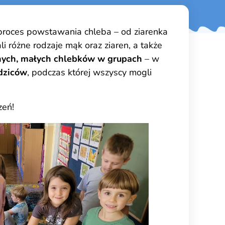
proces powstawania chleba – od ziarenka
 różne rodzaje mąk oraz ziaren, a także
nych, małych chlebków w grupach
– w
odziców
, podczas której wszyscy mogli
zeń!