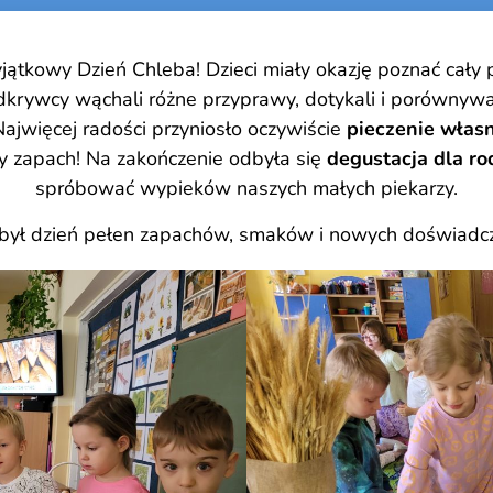
ątkowy Dzień Chleba! Dzieci miały okazję poznać cały 
krywcy wąchali różne przyprawy, dotykali i porównywali
 Najwięcej radości przyniosło oczywiście
pieczenie włas
y zapach! Na zakończenie odbyła się
degustacja dla r
spróbować wypieków naszych małych piekarzy.
był dzień pełen zapachów, smaków i nowych doświadc