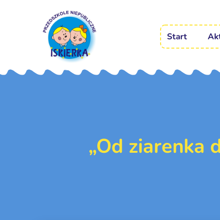
Start
Ak
„Od ziarenka 