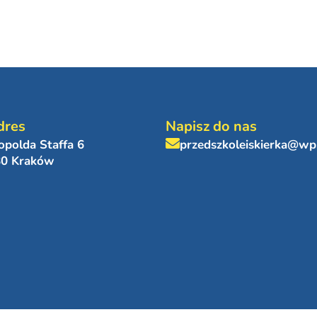
dres
Napisz do nas
eopolda Staffa 6
przedszkoleiskierka@wp
80 Kraków