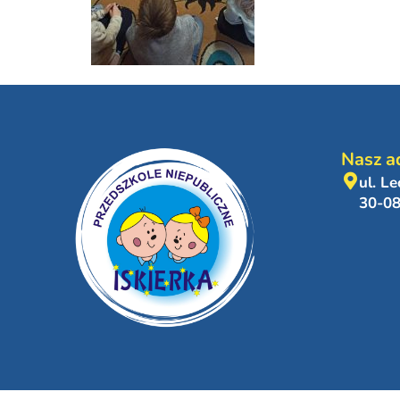
Nasz a
ul. L
30-0