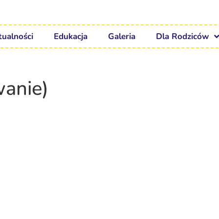
tualności
Edukacja
Galeria
Dla Rodziców
anie)