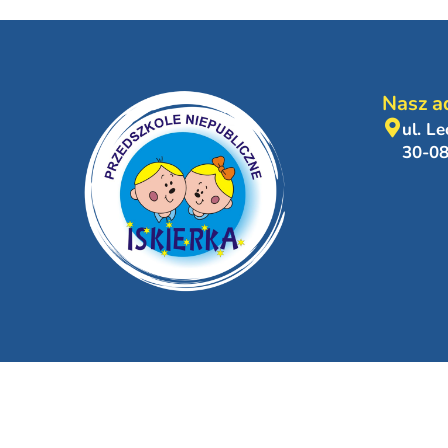
Nasz a
ul. L
30-0