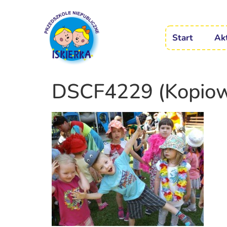
Start
Ak
DSCF4229 (Kopiow