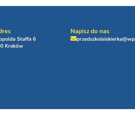
dres
Napisz do nas
eopolda Staffa 6
przedszkoleiskierka@wp
80 Kraków