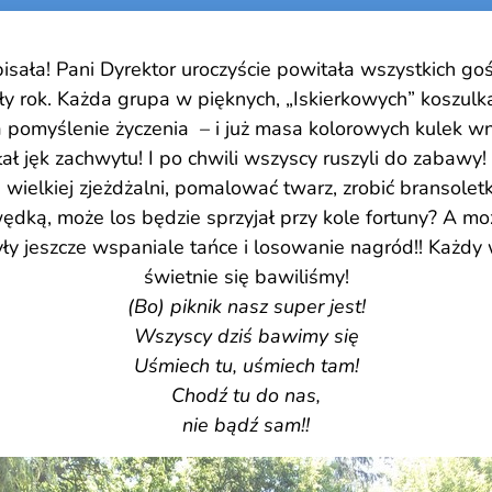
isała! Pani Dyrektor uroczyście powitała wszystkich goś
cały rok. Każda grupa w pięknych, „Iskierkowych” kosz
a pomyślenie życzenia – i już masa kolorowych kulek w
ał jęk zachwytu! I po chwili wszyscy ruszyli do zabaw
wielkiej zjeżdżalni, pomalować twarz, zrobić bransolet
wędką, może los będzie sprzyjał przy kole fortuny? A mo
ły jeszcze wspaniale tańce i losowanie nagród!! Każdy 
świetnie się bawiliśmy!
(Bo) piknik nasz super jest!
Wszyscy dziś bawimy się
Uśmiech tu, uśmiech tam!
Chodź tu do nas,
nie bądź sam!!