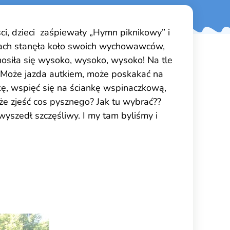
ci, dzieci zaśpiewały „Hymn piknikowy” i
ulkach stanęła koło swoich wychowawców,
nosiła się wysoko, wysoko, wysoko! Na tle
y! Może jazda autkiem, może poskakać na
kę, wspięć się na ściankę wspinaczkową,
że zjeść cos pysznego? Jak tu wybrać??
wyszedł szczęśliwy. I my tam byliśmy i