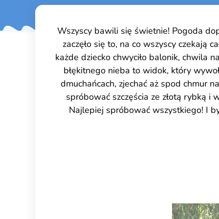
Wszyscy bawili się świetnie! Pogoda dop
zaczęło się to, na co wszyscy czekają 
każde dziecko chwyciło balonik, chwila n
błękitnego nieba to widok, który wywoł
dmuchańcach, zjechać aż spod chmur na 
spróbować szczęścia ze złotą rybką i 
Najlepiej spróbować wszystkiego! I by