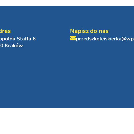
dres
Napisz do nas
eopolda Staffa 6
przedszkoleiskierka@wp
80 Kraków