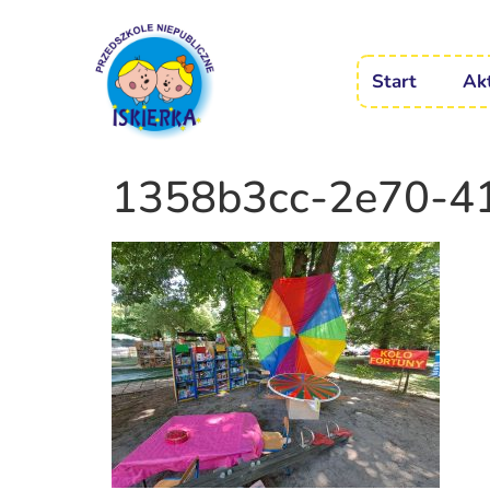
Start
Ak
1358b3cc-2e70-4