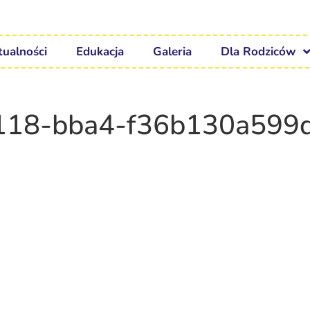
tualności
Edukacja
Galeria
Dla Rodziców
118-bba4-f36b130a599