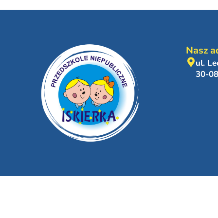
Nasz a
ul. L
30-0