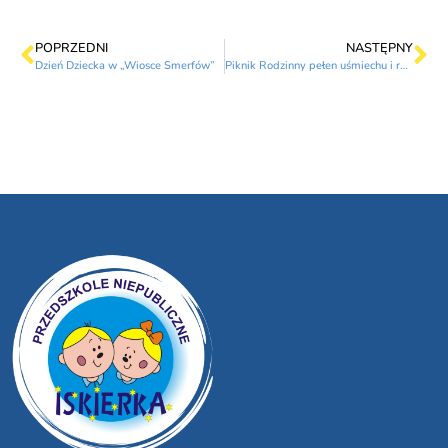
POPRZEDNI
NASTĘPNY
Dzień Dziecka w „Wiosce Smerfów”
Piknik Rodzinny pełen uśmiechu i radości