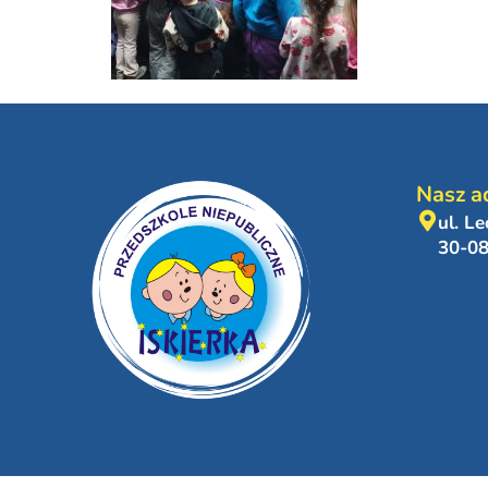
Nasz a
ul. L
30-0