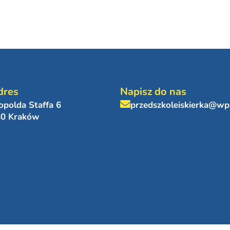
dres
Napisz do nas
eopolda Staffa 6
przedszkoleiskierka@wp
80 Kraków