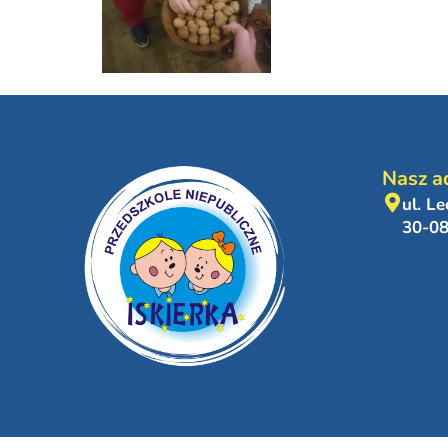
Nasz a
ul. L
30-0