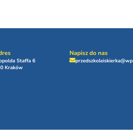
dres
Napisz do nas
eopolda Staffa 6
przedszkoleiskierka@wp
80 Kraków