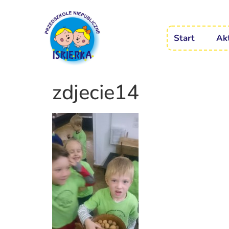
Start
Ak
zdjecie14