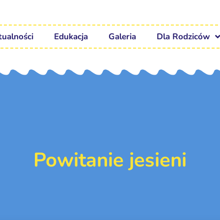
tualności
Edukacja
Galeria
Dla Rodziców
Powitanie jesieni