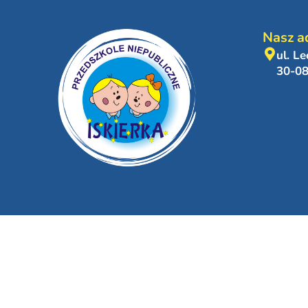
Nasz a
ul. L
30-0