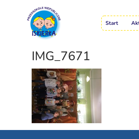
Start
Ak
IMG_7671