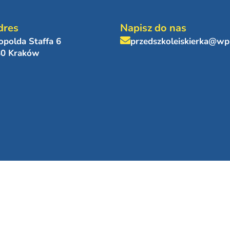
dres
Napisz do nas
eopolda Staffa 6
przedszkoleiskierka@wp
80 Kraków