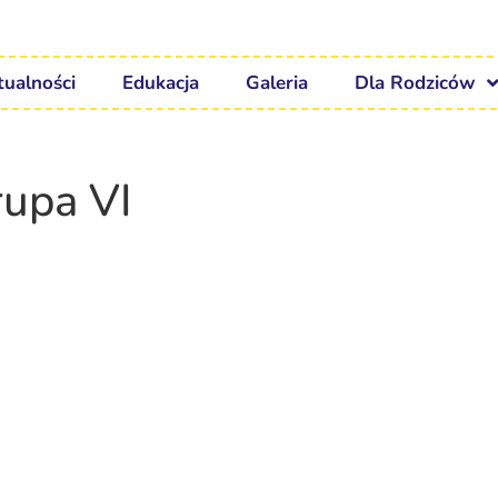
tualności
Edukacja
Galeria
Dla Rodziców
upa VI