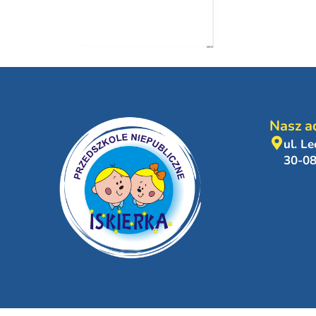
Nasz a
ul. L
30-0