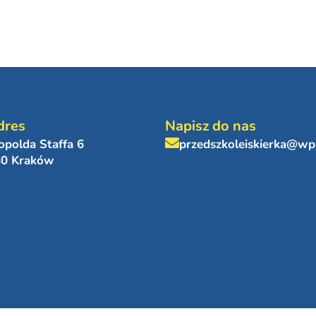
dres
Napisz do nas
eopolda Staffa 6
przedszkoleiskierka@wp
80 Kraków