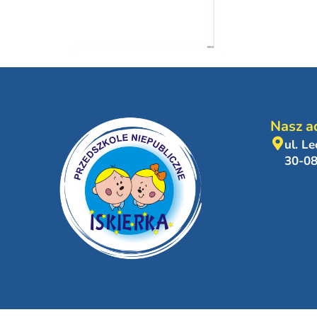
Nasz a
ul. L
30-0