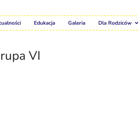
tualności
Edukacja
Galeria
Dla Rodziców
rupa VI