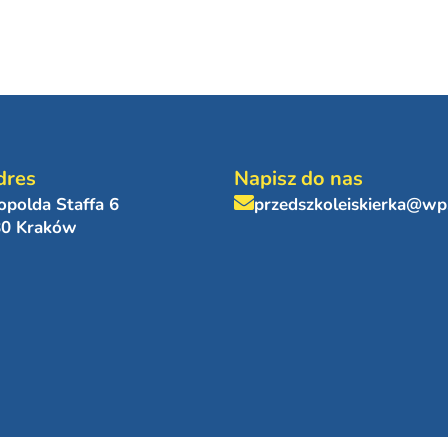
dres
Napisz do nas
eopolda Staffa 6
przedszkoleiskierka@wp
80 Kraków