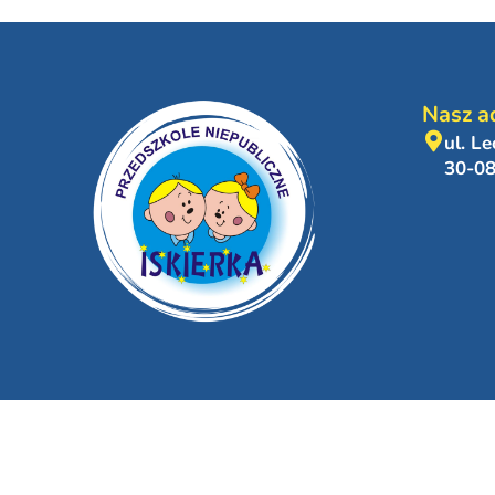
Nasz a
ul. L
30-0