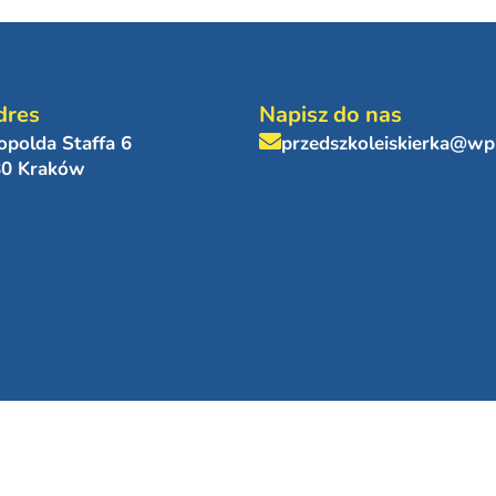
dres
Napisz do nas
eopolda Staffa 6
przedszkoleiskierka@wp
80 Kraków