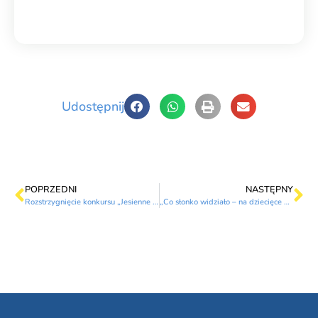
Udostępnij
POPRZEDNI
NASTĘPNY
Rozstrzygnięcie konkursu „Jesienne cudeńka”
„Co słonko widziało – na dziecięce kłopoty Brzechwa”