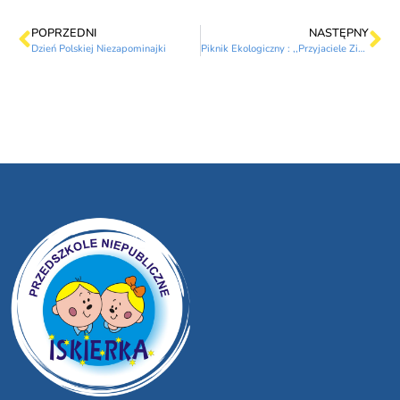
POPRZEDNI
NASTĘPNY
Dzień Polskiej Niezapominajki
Piknik Ekologiczny : ,,Przyjaciele Ziemi”