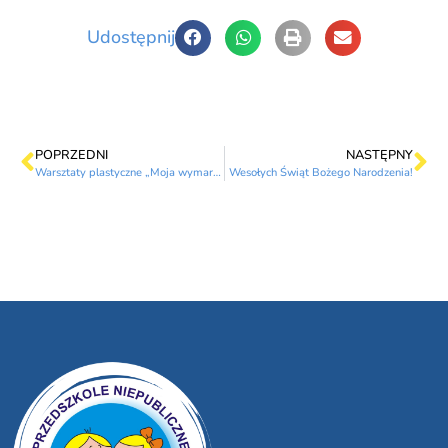
Udostępnij
POPRZEDNI
NASTĘPNY
Warsztaty plastyczne „Moja wymarzona choinka”
Wesołych Świąt Bożego Narodzenia!