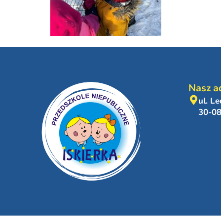
Nasz a
ul. L
30-0