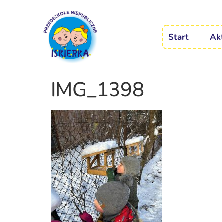
Start
Ak
IMG_1398