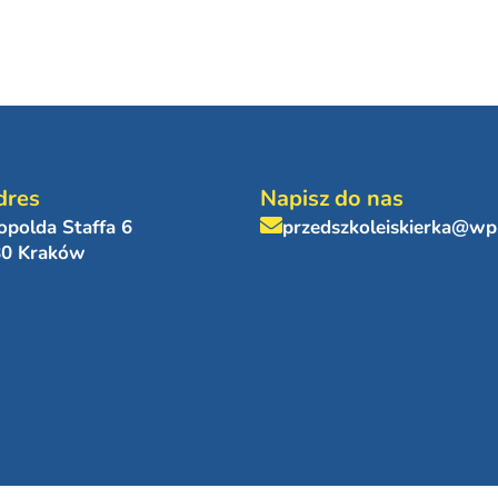
dres
Napisz do nas
eopolda Staffa 6
przedszkoleiskierka@wp
80 Kraków