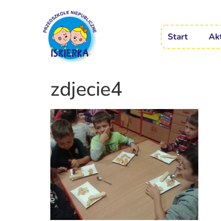
Start
Ak
zdjecie4