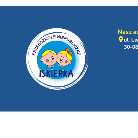
Nasz a
ul. L
30-0