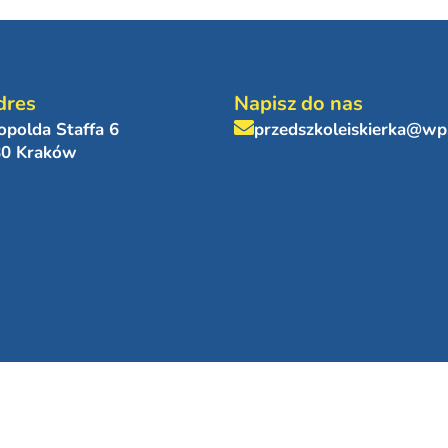
dres
Napisz do nas
eopolda Staffa 6
przedszkoleiskierka@wp
80 Kraków