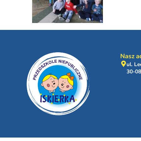
Nasz a
ul. L
30-0