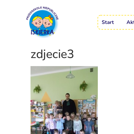
Start
Ak
zdjecie3