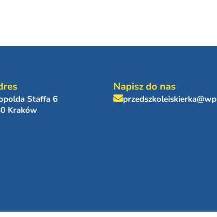
dres
Napisz do nas
eopolda Staffa 6
przedszkoleiskierka@wp
80 Kraków