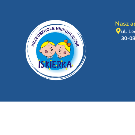
Nasz a
ul. L
30-0