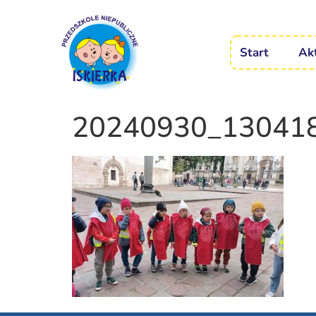
Start
Ak
20240930_13041