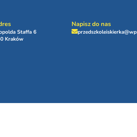
dres
Napisz do nas
eopolda Staffa 6
przedszkoleiskierka@wp
80 Kraków