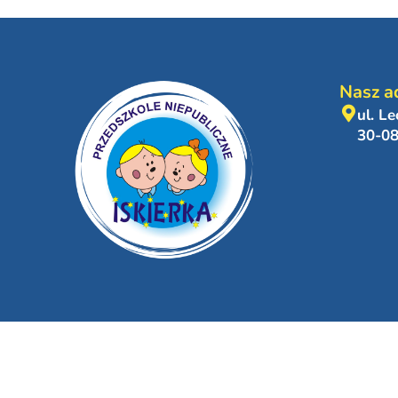
Nasz a
ul. L
30-0