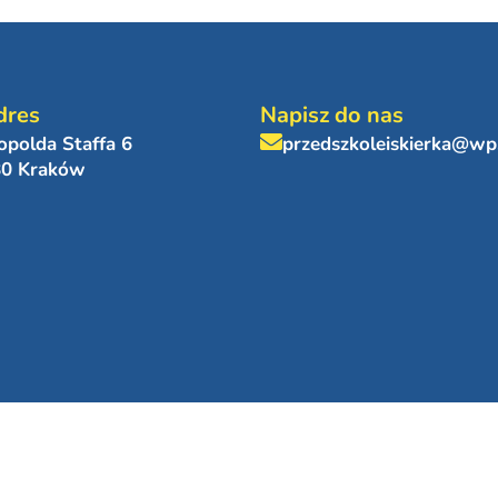
dres
Napisz do nas
eopolda Staffa 6
przedszkoleiskierka@wp
80 Kraków