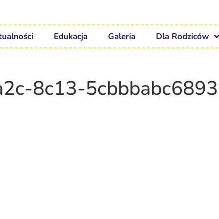
tualności
Edukacja
Galeria
Dla Rodziców
a2c-8c13-5cbbbabc6893