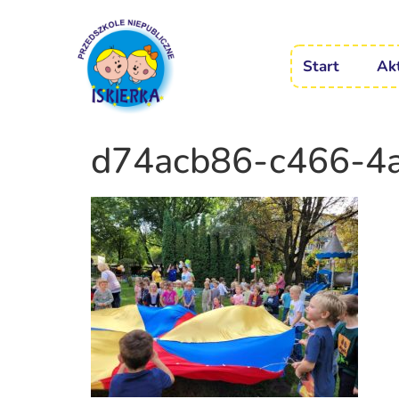
Start
Ak
d74acb86-c466-4