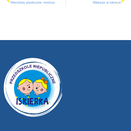
Warsztaty plastyczne: meduzy
Wakacje w Iskierce