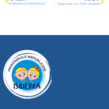
KONKURS-FOTOGRAFICZNY
Noga powie, co z Twoim zdrowiem