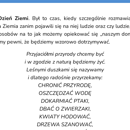
zień Ziemi
. Był to czas, kiedy szczególnie rozmaw
emia zanim pojawili się na niej ludzie oraz czy ludzie, 
posobów na to jak możemy opiekować się „naszym do
teśmy pewni, że będziemy wzorowo dotrzymywać.
Przyjaciółmi przyrody chcemy być
i w zgodzie z naturą będziemy żyć.
Leśnymi duszkami się nazywamy
i dlatego radośnie przyrzekamy:
CHRONIĆ PRZYRODĘ,
OSZCZĘDZAĆ WODĘ
DOKARMIAĆ PTAKI,
DBAĆ O ZWIERZAKI,
KWIATY HODOWAĆ,
DRZEWA SZANOWAĆ,